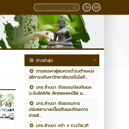
TH
EN
ข่าวล่าสุด
การสรรหาผู้สมควรดำรงตำแหน่ง
อธิการบดีมหาวิทยาลัยเทคโนโลยี...
มทร.ล้านนา จัดอบรมป้องกันและ
ระงับอัคคีภัย ฝึกอพยพหนีไฟ ย...
มทร.ล้านนา จัดอบรมการ
ปฐมพยาบาลเบื้องต้นและทักษะการ
ช่วยชี...
มทร.ล้านนา คว้า 3 รางวัลเวที