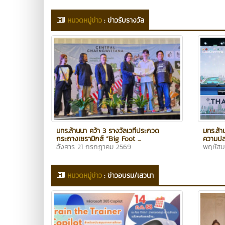
หมวดหมู่ข่าว
:
ข่าวรับรางวัล
มทร.ล้านนา คว้า 3 รางวัลเวทีประกวด
มทร.ล้า
กระถางเซรามิกส์ “Big Foot ...
ความปลอ
อังคาร 21 กรกฎาคม 2569
พฤหัสบ
หมวดหมู่ข่าว
:
ข่าวอบรม/เสวนา