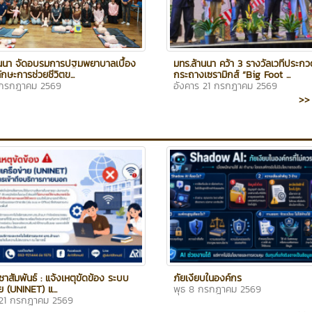
านนา จัดอบรมการปฐมพยาบาลเบื้อง
มทร.ล้านนา คว้า 3 รางวัลเวทีประกว
ักษะการช่วยชีวิตข...
กระถางเซรามิกส์ “Big Foot ...
 กรกฎาคม 2569
อังคาร 21 กรกฎาคม 2569
>> 
ชาสัมพันธ์ : แจ้งเหตุขัดข้อง ระบบ
ภัยเงียบในองค์กร
าย (UNINET) แ...
พุธ 8 กรกฎาคม 2569
 21 กรกฎาคม 2569