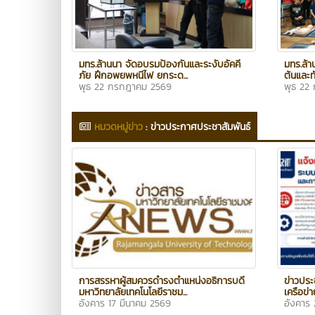
มทร.ล้านนา จัดอบรมป้องกันและระงับอัคคี
มทร.ล้
ภัย ฝึกอพยพหนีไฟ ยกระด...
ต้นและท
พุธ 22 กรกฎาคม 2569
พุธ 22
หมวดหมู่ข่าว
:
ข่าวประกาศประชาสัมพันธ์
การสรรหาผู้สมควรดำรงตำแหน่งอธิการบดี
ข่าวประ
มหาวิทยาลัยเทคโนโลยีราชม...
เครือข่
อังคาร 17 มีนาคม 2569
อังคาร