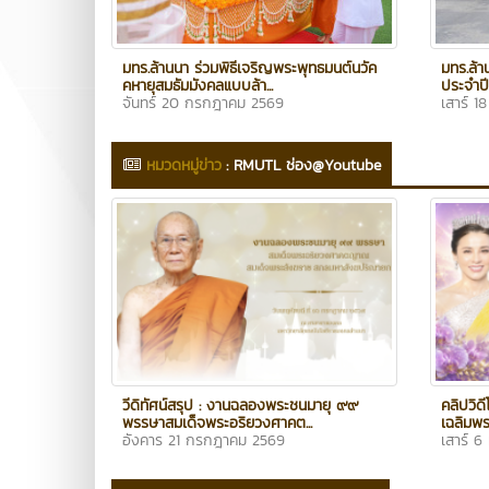
มทร.ล้านนา ร่วมพิธีเจริญพระพุทธมนต์นวัค
มทร.ล้า
คหายุสมธัมมังคลแบบล้า...
ประจำปี
จันทร์ 20 กรกฎาคม 2569
เสาร์ 
หมวดหมู่ข่าว
:
RMUTL ช่อง@Youtube
วีดิทัศน์สรุป : งานฉลองพระชนมายุ ๙๙
คลิปวิด
พรรษาสมเด็จพระอริยวงศาคต...
เฉลิมพ
อังคาร 21 กรกฎาคม 2569
เสาร์ 6