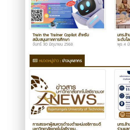
Train the Trainer Copilot สำหรับ
มทร.ล้า
สนับสนุนภาคการศึกษา
ระดับโลก
จันทร์ 30 มิถุนายน 2568
พุธ 4 ม
หมวดหมู่ข่าว
:
ข่าวบุคลากร
การสรรหาผู้สมควรดำรงตำแหน่งอธิการบดี
มทร.ล้า
มหาวิทยาลัยเทคโนโลยีราชม...
ร่วมแสด