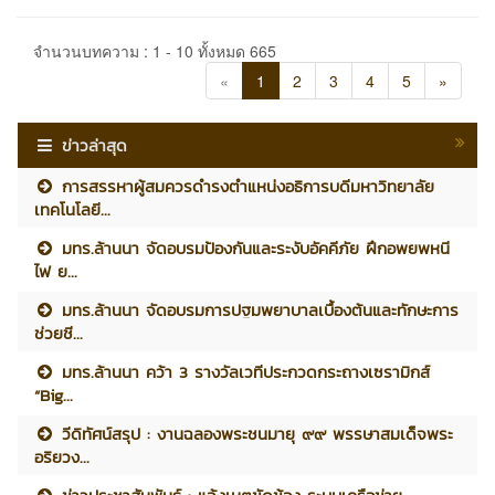
จำนวนบทความ : 1 - 10 ทั้งหมด 665
«
1
2
3
4
5
»
ข่าวล่าสุด
การสรรหาผู้สมควรดำรงตำแหน่งอธิการบดีมหาวิทยาลัย
เทคโนโลยี...
มทร.ล้านนา จัดอบรมป้องกันและระงับอัคคีภัย ฝึกอพยพหนี
ไฟ ย...
มทร.ล้านนา จัดอบรมการปฐมพยาบาลเบื้องต้นและทักษะการ
ช่วยชี...
มทร.ล้านนา คว้า 3 รางวัลเวทีประกวดกระถางเซรามิกส์
“Big...
วีดิทัศน์สรุป : งานฉลองพระชนมายุ ๙๙ พรรษาสมเด็จพระ
อริยวง...