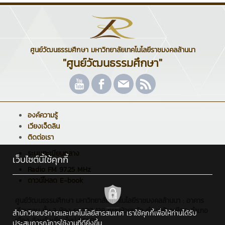
ศูนย์วัฒนธรรมศึกษา มหาวิทยาลัยเทคโนโลยีราชมงคลล้านนา
"ศูนย์วัฒนธรรมศึกษา"
องค์ความรู้
เวียงเจ็ดลิน
ติดต่อเรา
ระบบทะเบียนกลาง
เว็บไซต์นี้ใช้คุกกี้
Radio FM 97.25 MHz
ดาวน์โหลด E-book
ศูนย์วัฒนธรรมศึกษา มหาวิทยาลัยเทคโนโลยีราชมงคลล้านนา : อาคาร
เรียนรวม ชั้น 3 ห้อง รร.307 128 ถนนห้วยแก้ว ตำบลช้างเผือก อำเภอ
สำนักวิทยบริการและเทคโนโลยีสารสนเทศ เราใช้คุกกี้เพื่อให้ท่านได้รับ
เมือง จังหวัดเชียงใหม่ 50300
ประสบการณ์การใช้งานที่ดียิ่งขึ้น