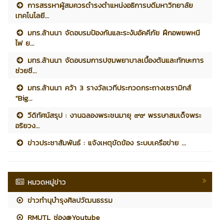
การสรรหาผู้สมควรดำรงตำแหน่งอธิการบดีมหาวิทยาลัย
เทคโนโลยี...
มทร.ล้านนา จัดอบรมป้องกันและระงับอัคคีภัย ฝึกอพยพหนี
ไฟ ย...
มทร.ล้านนา จัดอบรมการปฐมพยาบาลเบื้องต้นและทักษะการ
ช่วยชี...
มทร.ล้านนา คว้า 3 รางวัลเวทีประกวดกระถางเซรามิกส์
“Big...
วีดิทัศน์สรุป : งานฉลองพระชนมายุ ๙๙ พรรษาสมเด็จพระ
อริยวง...
ข่าวประชาสัมพันธ์ : แจ้งเหตุขัดข้อง ระบบเครือข่าย ...
หมวดหมู่ข่าว
ข่าวทำนุบำรุงศิลปวัฒนธรรม
RMUTL ช่อง@Youtube