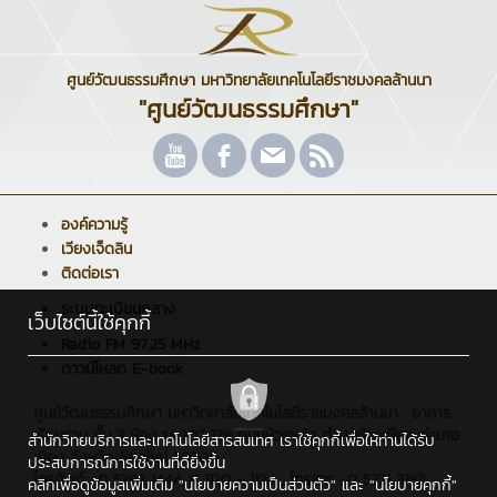
ศูนย์วัฒนธรรมศึกษา มหาวิทยาลัยเทคโนโลยีราชมงคลล้านนา
"ศูนย์วัฒนธรรมศึกษา"
องค์ความรู้
เวียงเจ็ดลิน
ติดต่อเรา
ระบบทะเบียนกลาง
เว็บไซต์นี้ใช้คุกกี้
Radio FM 97.25 MHz
ดาวน์โหลด E-book
ศูนย์วัฒนธรรมศึกษา มหาวิทยาลัยเทคโนโลยีราชมงคลล้านนา : อาคาร
เรียนรวม ชั้น 3 ห้อง รร.307 128 ถนนห้วยแก้ว ตำบลช้างเผือก อำเภอ
สำนักวิทยบริการและเทคโนโลยีสารสนเทศ เราใช้คุกกี้เพื่อให้ท่านได้รับ
เมือง จังหวัดเชียงใหม่ 50300
ประสบการณ์การใช้งานที่ดียิ่งขึ้น
โทรศัพท์ : 0 5392 1444 # 1120 - 1124 , โทรสาร : 0 5321 3183
คลิกเพื่อดูข้อมูลเพิ่มเติม
"นโยบายความเป็นส่วนตัว"
และ
"นโยบายคุกกี้"