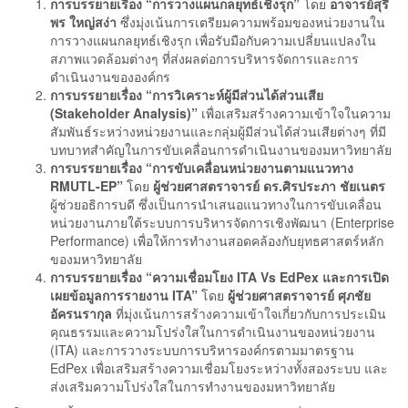
การบรรยายเรื่อง “การวางแผนกลยุทธ์เชิงรุก”
โดย
อาจารย์สุรี
พร ใหญ่สง่า
ซึ่งมุ่งเน้นการเตรียมความพร้อมของหน่วยงานใน
การวางแผนกลยุทธ์เชิงรุก เพื่อรับมือกับความเปลี่ยนแปลงใน
สภาพแวดล้อมต่างๆ ที่ส่งผลต่อการบริหารจัดการและการ
ดำเนินงานขององค์กร
การบรรยายเรื่อง “การวิเคราะห์ผู้มีส่วนได้ส่วนเสีย
(Stakeholder Analysis)”
เพื่อเสริมสร้างความเข้าใจในความ
สัมพันธ์ระหว่างหน่วยงานและกลุ่มผู้มีส่วนได้ส่วนเสียต่างๆ ที่มี
บทบาทสำคัญในการขับเคลื่อนการดำเนินงานของมหาวิทยาลัย
การบรรยายเรื่อง “การขับเคลื่อนหน่วยงานตามแนวทาง
RMUTL-EP”
โดย
ผู้ช่วยศาสตราจารย์ ดร.ศิรประภา ชัยเนตร
ผู้ช่วยอธิการบดี ซึ่งเป็นการนำเสนอแนวทางในการขับเคลื่อน
หน่วยงานภายใต้ระบบการบริหารจัดการเชิงพัฒนา (Enterprise
Performance) เพื่อให้การทำงานสอดคล้องกับยุทธศาสตร์หลัก
ของมหาวิทยาลัย
การบรรยายเรื่อง “ความเชื่อมโยง ITA Vs EdPex และการเปิด
เผยข้อมูลการรายงาน ITA”
โดย
ผู้ช่วยศาสตราจารย์ ศุภชัย
อัครนรากุล
ที่มุ่งเน้นการสร้างความเข้าใจเกี่ยวกับการประเมิน
คุณธรรมและความโปร่งใสในการดำเนินงานของหน่วยงาน
(ITA) และการวางระบบการบริหารองค์กรตามมาตรฐาน
EdPex เพื่อเสริมสร้างความเชื่อมโยงระหว่างทั้งสองระบบ และ
ส่งเสริมความโปร่งใสในการทำงานของมหาวิทยาลัย