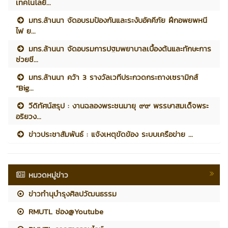
เทคโนโลยี...
มทร.ล้านนา จัดอบรมป้องกันและระงับอัคคีภัย ฝึกอพยพหนี
ไฟ ย...
มทร.ล้านนา จัดอบรมการปฐมพยาบาลเบื้องต้นและทักษะการ
ช่วยชี...
มทร.ล้านนา คว้า 3 รางวัลเวทีประกวดกระถางเซรามิกส์
“Big...
วีดิทัศน์สรุป : งานฉลองพระชนมายุ ๙๙ พรรษาสมเด็จพระ
อริยวง...
ข่าวประชาสัมพันธ์ : แจ้งเหตุขัดข้อง ระบบเครือข่าย ...
หมวดหมู่ข่าว
ข่าวทำนุบำรุงศิลปวัฒนธรรม
RMUTL ช่อง@Youtube