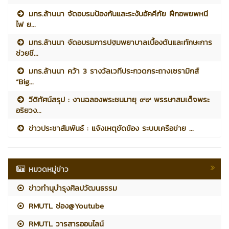
มทร.ล้านนา จัดอบรมป้องกันและระงับอัคคีภัย ฝึกอพยพหนี
ไฟ ย...
มทร.ล้านนา จัดอบรมการปฐมพยาบาลเบื้องต้นและทักษะการ
ช่วยชี...
มทร.ล้านนา คว้า 3 รางวัลเวทีประกวดกระถางเซรามิกส์
“Big...
วีดิทัศน์สรุป : งานฉลองพระชนมายุ ๙๙ พรรษาสมเด็จพระ
อริยวง...
ข่าวประชาสัมพันธ์ : แจ้งเหตุขัดข้อง ระบบเครือข่าย ...
หมวดหมู่ข่าว
ข่าวทำนุบำรุงศิลปวัฒนธรรม
RMUTL ช่อง@Youtube
RMUTL วารสารออนไลน์