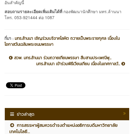
อันสำคัญนี้
สอบถามรายละเอียดเพิ่มเติมได้ที่
กองพัฒนานักศึกษา มทร.ล้านนา
โทร. 053-921444 ต่อ 1087
ที่มา :
มทร.ล้านนา เชิญร่วมบริจาคโลหิต ถวายเป็นพระราชกุศล เนื่องใน
โอกาสวันเฉลิมพระชนมพรรษา
สวพ. มทร.ล้านนา ร่วมถวายเทียนพรรษา สืบสานประเพณีพุ...
มทร.ล้านนา เข้าร่วมพิธีเวียนเทียน เนื่องในเทศกาลวั...
ข่าวล่าสุด
การสรรหาผู้สมควรดำรงตำแหน่งอธิการบดีมหาวิทยาลัย
เทคโนโลยี...