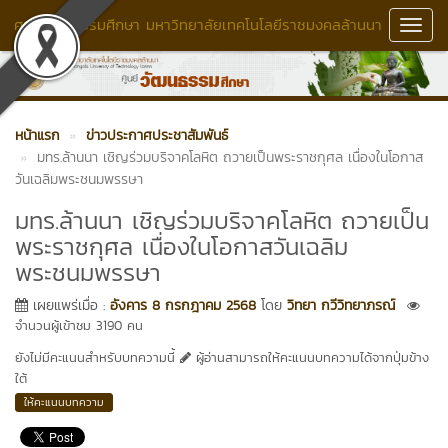
ศูนย์วัฒนธรรมศึกษา มหาวิทยาลัยเทคโนโลยีราชมงคลล้านนา
Toggl
Navig
หน้าแรก
ข่าวประกาศประชาสัมพันธ์
มทร.ล้านนา เชิญร่วมบริจาคโลหิต ถวายเป็นพระราชกุศล เนื่องในโอกาส
วันเฉลิมพระชนมพรรษา
มทร.ล้านนา เชิญร่วมบริจาคโลหิต ถวายเป็น
พระราชกุศล เนื่องในโอกาสวันเฉลิม
พระชนมพรรษา
เผยแพร่เมื่อ :
อังคาร 8 กรกฎาคม 2568
โดย
วิทยา กวีวิทยาภรณ์
จำนวนผู้เข้าชม 3190 คน
ยังไม่มีคะแนนสำหรับบทความนี้
ผู้อ่านสามารถให้คะแนนบทความได้จากปุ่มข้าง
ใต้
ให้คะแนนบทความ