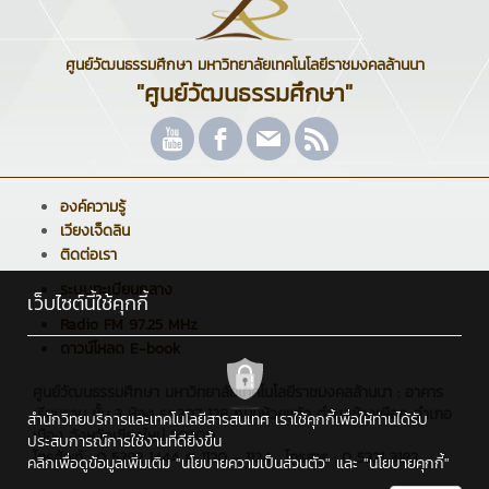
ศูนย์วัฒนธรรมศึกษา มหาวิทยาลัยเทคโนโลยีราชมงคลล้านนา
"ศูนย์วัฒนธรรมศึกษา"
องค์ความรู้
เวียงเจ็ดลิน
ติดต่อเรา
ระบบทะเบียนกลาง
เว็บไซต์นี้ใช้คุกกี้
Radio FM 97.25 MHz
ดาวน์โหลด E-book
ศูนย์วัฒนธรรมศึกษา มหาวิทยาลัยเทคโนโลยีราชมงคลล้านนา : อาคาร
เรียนรวม ชั้น 3 ห้อง รร.307 128 ถนนห้วยแก้ว ตำบลช้างเผือก อำเภอ
สำนักวิทยบริการและเทคโนโลยีสารสนเทศ เราใช้คุกกี้เพื่อให้ท่านได้รับ
เมือง จังหวัดเชียงใหม่ 50300
ประสบการณ์การใช้งานที่ดียิ่งขึ้น
โทรศัพท์ : 0 5392 1444 # 1120 - 1124 , โทรสาร : 0 5321 3183
คลิกเพื่อดูข้อมูลเพิ่มเติม
"นโยบายความเป็นส่วนตัว"
และ
"นโยบายคุกกี้"