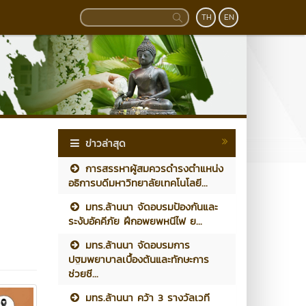
TH
EN
ข่าวล่าสุด
การสรรหาผู้สมควรดำรงตำแหน่ง
อธิการบดีมหาวิทยาลัยเทคโนโลยี...
มทร.ล้านนา จัดอบรมป้องกันและ
ระงับอัคคีภัย ฝึกอพยพหนีไฟ ย...
มทร.ล้านนา จัดอบรมการ
ปฐมพยาบาลเบื้องต้นและทักษะการ
ช่วยชี...
มทร.ล้านนา คว้า 3 รางวัลเวที