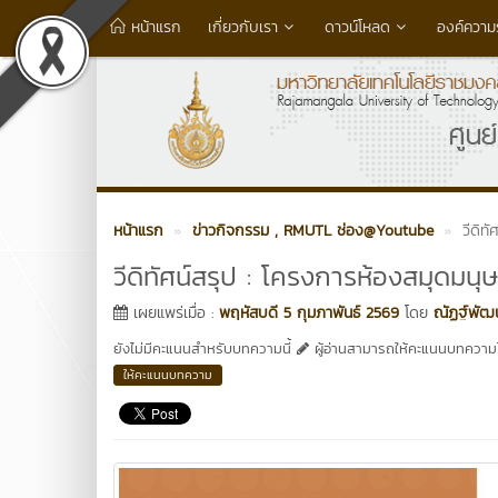
หน้าแรก
เกี่ยวกับเรา
ดาวน์โหลด
องค์ความรู
หน้าแรก
ข่าวกิจกรรม
, RMUTL ช่อง@Youtube
วีดิท
วีดิทัศน์สรุป : โครงการห้องสมุดมนุ
เผยแพร่เมื่อ :
พฤหัสบดี 5 กุมภาพันธ์ 2569
โดย
ณัฏฐ์พัฒ
ยังไม่มีคะแนนสำหรับบทความนี้
ผู้อ่านสามารถให้คะแนนบทความได
ให้คะแนนบทความ