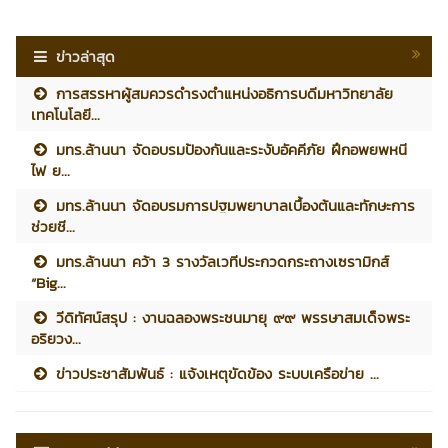
ข่าวล่าสุด
การสรรหาผู้สมควรดำรงตำแหน่งอธิการบดีมหาวิทยาลัย
เทคโนโลยี...
มทร.ล้านนา จัดอบรมป้องกันและระงับอัคคีภัย ฝึกอพยพหนี
ไฟ ย...
มทร.ล้านนา จัดอบรมการปฐมพยาบาลเบื้องต้นและทักษะการ
ช่วยชี...
มทร.ล้านนา คว้า 3 รางวัลเวทีประกวดกระถางเซรามิกส์
“Big...
วีดิทัศน์สรุป : งานฉลองพระชนมายุ ๙๙ พรรษาสมเด็จพระ
อริยวง...
ข่าวประชาสัมพันธ์ : แจ้งเหตุขัดข้อง ระบบเครือข่าย ...