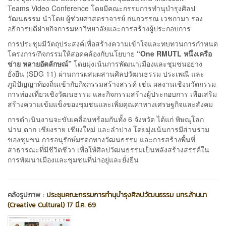
Teams Video Conference โดยมีคณะกรรมการทำนุบำรุงศิลป
วัฒนธรรม นำโดย ผู้ช่วยศาสตราจารย์ กนกวรรณ เวชกามา รอง
อธิการบดีฝ่ายกิจการมหาวิทยาลัยและการสร้างผู้ประกอบการ
การประชุมมีวัตถุประสงค์เพื่อสร้างความเข้าใจและทบทวนการกำหนด
โครงการ/กิจกรรมให้สอดคล้องกับนโยบาย
“One RMUTL หนึ่งเครือ
ข่าย หลายอัตลักษณ์”
โดยมุ่งเน้นการพัฒนาเมืองและชุมชนอย่าง
ยั่งยืน (SDG 11) ผ่านการผสมผสานศิลปวัฒนธรรม ประเพณี และ
ภูมิปัญญาท้องถิ่นเข้ากับกิจกรรมสร้างสรรค์ เช่น ผลงานเชิงนวัตกรรม
การท่องเที่ยวเชิงวัฒนธรรม และกิจกรรมสร้างผู้ประกอบการ เพื่อเสริม
สร้างความเข้มแข็งของชุมชนและเพิ่มคุณค่าทางเศรษฐกิจและสังคม
การดำเนินงานจะขับเคลื่อนพร้อมกันทั้ง 6 จังหวัด ได้แก่ พิษณุโลก
น่าน ตาก เชียงราย เชียงใหม่ และลำปาง โดยมุ่งเน้นการมีส่วนร่วม
ของชุมชน การอนุรักษ์มรดกทางวัฒนธรรม และการสร้างพื้นที่
สาธารณะที่มีชีวิตชีวา เพื่อให้ศิลปวัฒนธรรมเป็นพลังสร้างสรรค์ใน
การพัฒนาเมืองและชุมชนที่น่าอยู่และยั่งยืน
คลังรูปภาพ :
ประชุมคณะกรรมการทำนุบำรุงศิลปวัฒนธรรม มทร.ล้านนา
(Creative Cultural) 17 มี.ค. 69