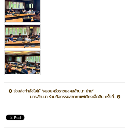
ร่วมส่งกำลังใจให้ “ครอบครัวราชมงคลล้านนา น่าน”
มทร.ล้านนา ร่วมกิจกรรมสภากาแฟเวียงเจ็ดลิน ครั้งที่...