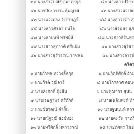
๓๙ นางสาวปณิธิ อมาตยกุล ๔๐ นางสาวปวียา รั
๔๑ นางปิยะวรรณ คุ้มญาติ ๔๒ นางสาวผจงจิต 
๔๓ นางพวงทอง วังราษฎร์ ๔๔ นางสาวรดา สมเ
๔๕ นางสาวศิรดา ปินใจ ๔๖ นางสรินยา สุภั
๔๗ นางสายนที ทรัพย์มี ๔๘ นางสาวสิรินพร เ
๔๙ นางสาวสุภาวดี ศรีแย้ม ๕๐ นางสาวสุริยาพร 
๕๑ นางสาวสุรีวรรณ ราชสม ๕๒ นางสาวอารุณี 
ตริต
๑ นายกำพล หว่างลี้สกุล ๒ นายกิตติศักดิ์ อำ
๓ นายกีรติ วุฒิจารี ๔ นายไกรลาศ ดอนช
๕ นายคงศักดิ์ ตุ้ยสืบ ๖ นายคุณากร สุปน
๗ นายเจษฎาพร ศรีภักดี ๘ นายเฉลิมพงค์ ท
๙ นายชัยวัฒน์ คำฝั้น ๑๐ นายฐปนนท์ สุวรร
๑๑ นายณัฐวุฒิ สังข์ทอง ๑๒ นายตะวัน วาทก
๑๓ นายทวีศักดิ์ มหาวรรณ์ ๑๔ นายทศพร ไชย