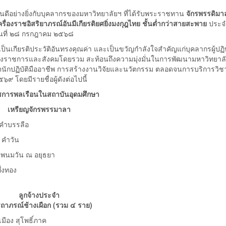
อย่างยิ่งกับบุคลากรของมหาวิทยาลัยฯ ที่ได้รับพระราชทาน
จักรพรรดิมา
ครื่องราชอิสริยาภรณ์อันมีเกียรติยศยิ่งมงกุฎไทย ชั้นต่ำกว่าสายสะพาย
ประจ
นที่ ๒๘ กรกฎาคม ๒๕๖๘
ป็นเกียรติประวัติอันทรงคุณค่า และเป็นขวัญกำลังใจสำคัญแก่บุคลากรผู้ปฏิบั
ทางราชการและสังคมโดยรวม สะท้อนถึงความมุ่งมั่นในการพัฒนามหาวิทยาลั
ฑิตนักปฏิบัติมืออาชีพ การสร้างงานวิจัยและนวัตกรรม ตลอดจนการบริการวิช
 โดยมีรายชื่อผู้ดังต่อไปนี้
ชการพลเรือนในสถาบันอุดมศึกษา
เหรียญจักรพรรมาลา
บรรลือ
คำวัน
พนมวัน ณ อยุธยา
งทอง
ลูกจ้างประจำ
รถาภรณ์ช้างเผือก (รวม ๔ ราย)
ุโพธิ์ภาค