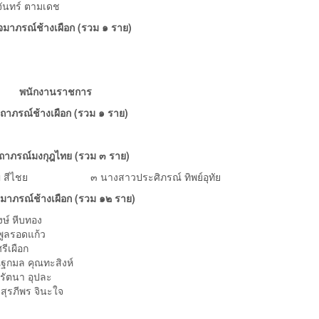
ทร์ ตามเดช
มาภรณ์ช้างเผือก (รวม ๑ ราย)
พนักงานราชการ
ุรถาภรณ์ช้างเผือก (รวม ๑ ราย)
ุรถาภรณ์มงกุฎไทย (รวม ๓ ราย)
ชย ๓ นางสาวประศิภรณ์ ทิพย์อุทัย
มาภรณ์ช้างเผือก (รวม ๑๒ ราย)
 หีบทอง
รอดแก้ว
เผือก
ล คุณทะสิงห์
ตนา อุปละ
ีพร จินะใจ