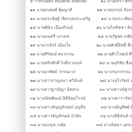
๙ ว่าที่ร้อยตรี ทนงศักดิ์ สัสดีแพง ๑๐ นายเทวา พร
๑๑ นายธนพงศ์ คุ้มญาติ ๑๒ นายปกรณ์ จันทร์อ
๑๓ นายประดิษฐ์ เจียรกุลประเสริฐ ๑๔ นายประเทียบ
๑๕ นายพินิจ เนื่องภิรมย์ ๑๖ นายไภสัชชา อิน
๑๗ นายมนตรี เงาเดช ๑๘ นายรัฐพล เกติ
๑๙ นายวรจักร์ เมืองใจ ๒๐ นายศักดิ์สิทธิ์ ชื
๒๑ นายศิริพงษ์ สมวรรณ ๒๒ นายศิวโรฒม์ ศิริ
๒๓ นายสถิรศักดิ์ รังสินานนท์ ๒๔ นายอภิชัย ซื่อสั
๒๕ นายอาทิตย์ วรรณเวก ๒๖ นางกนกวรรณ เ
๒๗ นางสาวกาญจนา ทวินันท์ ๒๘ นางจุไรรัตน์ สวั
๒๙ นางสาวฐาณิญา อิสสระ ๓๐ นางสาวณัฐรกานต
๓๑ นางณิชพัณณ์ ปิตินิยมโรจน์ ๓๒ นางดารารัตน์ ธ
๓๓ นางสาวธัญญลักษณ์ บุญลือ ๓๔ นางธัญทิพย์ ศิร
๓๕ นางสาวธัญลักษณ์ บัวผัน ๓๖ นางธิตินันท์ ก
๓๗ นางนงนุช เกตุ้ย ๓๘ นางนิตยา เอกบ