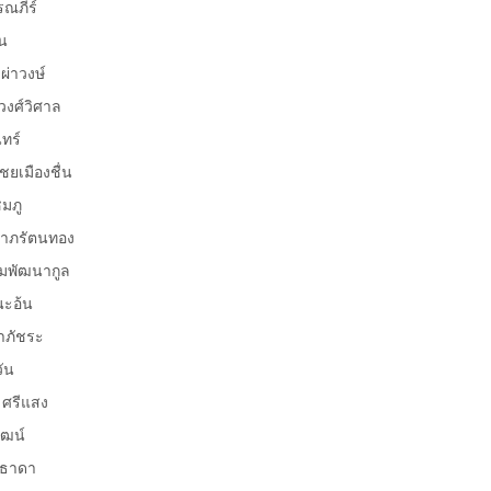
ภีร์
น
าวงษ์
ศ์วิศาล
ทร์
เมืองชื่น
มภู
าภรัตนทอง
พัฒนากูล
ะอ้น
ภัชระ
ัน
 ศรีแสง
ฒน์
ธาดา