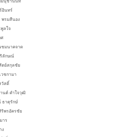
หมนุชานนท์
ินทร์
 พรมสีนอง
พูลใจ
ยศ
่นชมนาคจาด
ลักษณ์
ตย์สกุลชัย
วชกามา
สดิ์
์ คำใจวุฒิ
าตุรักษ์
ิพรอัครชัย
ุมาร
าง