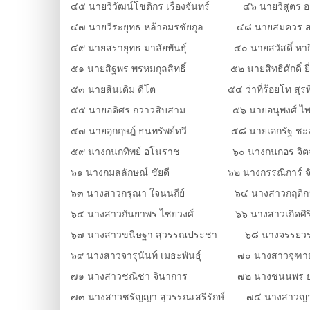
๔๕ นายวิวัฒน์โชติกร เรืองจันทร์ ๔๖ นายวิสูตร อ
๔๗ นายวีระยุทธ หล้าอมรชัยกุล ๔๘ นายสมควร 
๔๙ นายสรายุทธ มาลัยพันธุ์ ๕๐ นายสวัสดิ์ หาก
๕๑ นายสิฐพร พรหมกุลสิทธิ์ ๕๒ นายสิทธิศักดิ์ ยี
๕๓ นายสินเดิม ดีโต ๕๔ ว่าที่ร้อยโท สุรพ
๕๕ นายอดิศร กวาวสิบสาม ๕๖ นายอนุพงศ์ ไพ
๕๗ นายอุกฤษฎ์ ธนทรัพย์ทวี ๕๘ นายเอกรัฐ ชะอุ่
๕๙ นางกนกทิพย์ อโนราช ๖๐ นางกนกอร จิตจ
๖๑ นางกมลลักษณ์ ชัยดี ๖๒ นางกรรณิการ์ จันท
๖๓ นางสาวกรุณา ใจนนถีย์ ๖๔ นางสาวกฤติกา
๖๕ นางสาวกันยาพร ไชยวงศ์ ๖๖ นางสาวเกิดศิริ 
๖๗ นางสาวขนิษฐา สุวรรณประชา ๖๘ นางจรรยวรรธน์ 
๖๙ นางสาวจารุนันท์ เมธะพันธุ์ ๗๐ นางสาวจุฑาม
๗๑ นางสาวชณิชา จินาการ ๗๒ นางชนนพร ยะใ
๗๓ นางสาวชรัญญา สุวรรณเสรีรักษ์ ๗๔ นางสาวญาณี