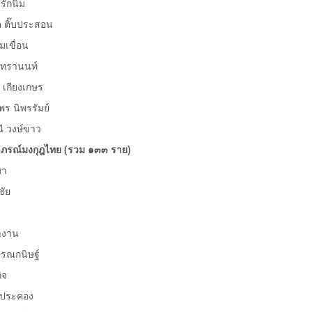
กนิ่ม
ติ๊บประสอน
ขื่อน
ทรานนท์
กียงเกษร
นิพรรัมย์
วงษ์ขาว
าภรณ์มงกุฎไทย (รวม ๑๓๓ ราย)
มา
ัย
ำงาน
ณกนิษฐ์
ิจ
ประคอง