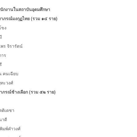
นักงานในสถาบันอุดมศึกษา
ิยาภรณ์มงกุฏไทย
(รวม ๑๔ ราย)
โขง
ี
จิรารัตน์
การ
ี
 คนเฉียบ
ะวงศ์
ตาภรณ์ช้างเผือก (รวม ๕๒ ราย)
ตติเดชา
าดี
มพ์คำวงศ์