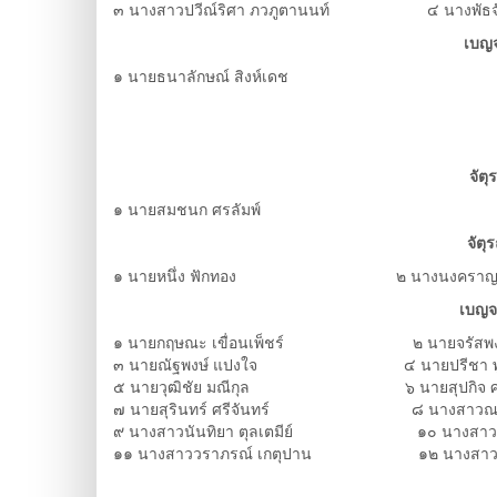
๓ นางสาวปวีณ์ริศา ภวภูตานนท์ ๔ นางพัธจัน
เบญจ
๑ นายธนาลักษณ์ สิงห์เดช
จัต
๑ นายสมชนก ศรลัมพ์
จัต
๑ นายหนึ่ง ฟักทอง ๒ นางนงคราญ สีไ
เบญจ
๑ นายกฤษณะ เขื่อนเพ็ชร์ ๒ นายจรัสพงษ์
๓ นายณัฐพงษ์ แปงใจ ๔ นายปรีชา พูล
๕ นายวุฒิชัย มณีกุล ๖ นายสุปกิจ ศรี
๗ นายสุรินทร์ ศรีจันทร์ ๘ นางสาวณฐกม
๙ นางสาวนันทิยา ตุลเตมีย์ ๑๐ นางสาวรั
๑๑ นางสาววราภรณ์ เกตุปาน ๑๒ นางสาวสุรภ