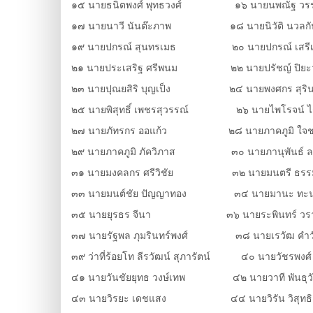
๑๕ นายธนิตพงศ์ พุทธวงศ์ ๑๖ นายนพณัฐ วรรณ
๑๗ นายนาวี นันต๊ะภาพ ๑๘ นายนิวัติ นวลกั
๑๙ นายปกรณ์ สุนทรเมธ ๒๐ นายปกรณ์ เสรีเผ่
๒๑ นายประเสริฐ ศรีพนม ๒๒ นายปรัชญ์ ปิยะวง
๒๓ นายปุณยสิริ บุญเป็ง ๒๔ นายพงศกร สุริน
๒๕ นายพิสุทธิ์ เพชรสุวรรณ์ ๒๖ นายไพโรจน์ ไชย
๒๗ นายภัทรกร ออแก้ว ๒๘ นายภาคภูมิ ใจช
๒๙ นายภาคภูมิ ภัควิภาส ๓๐ นายภานุพันธ์ ล
๓๑ นายมงคลกร ศรีวิชัย ๓๒ นายมนตรี ธรรม
๓๓ นายมนต์ชัย ปัญญาทอง ๓๔ นายมานะ ทะน
๓๕ นายยุรธร จีนา ๓๖ นายระพินทร์ วรา
๓๗ นายรัฐพล ภุมรินทร์พงศ์ ๓๘ นายเรวัฒ คำว
๓๙ ว่าที่ร้อยโท ลีรวัฒน์ สุภารัตน์ ๔๐ นายวัชรพงศ์
๔๑ นายวันชัยยุทธ วงษ์เทพ ๔๒ นายวาที พันธุวั
๔๓ นายวิรยะ เดชแสง ๔๔ นายวิรัน วิสุทธิ