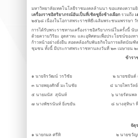
มหาวิทยาลัยเทคโนโลยีราชมงคลล้านนา ขอแสดงความยินดี
เครื่องราชอิสริยาภรณ์อันเป็นที่เชิดชูยิ่งช้างเผือก
รวมถึง
เ
๒๕๖๘ เนื่องในโอกาสพระราชพิธีเฉลิมพระชนมพรรษา วั
การได้รับพระราชทานเครื่องราชอิสริยาภรณ์ในครั้งนี้ นับเ
ด้วยความวิริยะ อุตสาหะ และอุทิศตนเพื่อประโยชน์ของ
ก้าวหน้าอย่างยั่งยืน สอดคล้องกับพันธกิจในการผลิตบัณ
ชุมชน ทั้งนี้ มีประกาศพระราชทานลงวันที่ ๒๓ เมษายน ๒๕๖๙
ข้ารา
๑ นายจิรวัฒน์ วรวิชัย ๒ นายชยันต์ คำ
๓ นายพยุงศักดิ์ มะโนชัย ๔ นายไพรวัลย์ 
๕ นายมนัส สุนันท์ ๖ นายรัตนพล 
๗ นางพัชรนันท์ ยิ่งขยัน ๘ นางสุทินา พึ่
จัตุ
๑ นายกมล ศรีทิ ๒ นายขวัญเมือง ส