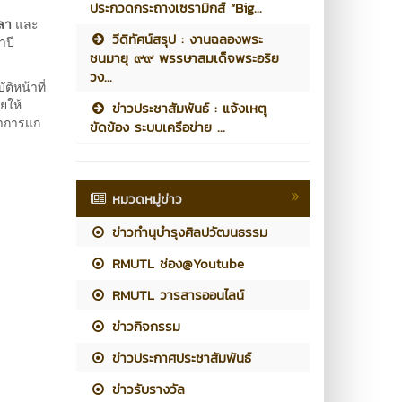
ประกวดกระถางเซรามิกส์ “Big...
ลา
และ
วีดิทัศน์สรุป : งานฉลองพระ
ำปี
ชนมายุ ๙๙ พรรษาสมเด็จพระอริย
วง...
ติหน้าที่
ยให้
ข่าวประชาสัมพันธ์ : แจ้งเหตุ
าการแก่
ขัดข้อง ระบบเครือข่าย ...
หมวดหมู่ข่าว
ข่าวทำนุบำรุงศิลปวัฒนธรรม
RMUTL ช่อง@Youtube
RMUTL วารสารออนไลน์
ข่าวกิจกรรม
ข่าวประกาศประชาสัมพันธ์
ข่าวรับรางวัล