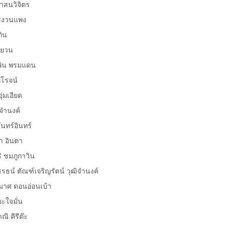
าสนวิจิตร
สงวนแพง
ิน
่ยวน
ิน พรมแดน
โรจน์
มเอียด
ำนงค์
ร์อินทร์
 อินตา
ชมภูกาวิน
ตัณฑ์เจริญรัตน์ วุฒิจำนงค์
าศ ดอนอ่อนเบ้า
จมั่น
 คีรีต๊ะ