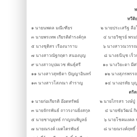
พ
ทวีต
๑ นายนพดล มณีเฑียร ๒ นายประเสริฐ ลือ
๓ นายพรเทพ เกียรติดำรงค์กุล ๔ นายวิฑูรย์ พรมม
๕ นางชุติสร เรืองนาราบ ๖ นางสาวณวรรณพร 
๗ นางสาวณัฐกฤตา สนองบุญ ๘ นางธนีนุช เร็ว
๙ นางสาวบุปผเวช พันธุ์ศรี ๑๐ นางวิยะดา มีศร
๑๑ นางสาวสุทธิดา ปัญญาอินทร์ ๑๒ นางสุภรพรรณ
๑๓ นางสาวโสภณา สำราญ ๑๔ นางอรทัย บุญท
ตริ
๑ นายก่อเกียรติ อ๊อดทรัพย์ ๒ นายไกรสร วงษ์ปู่
๓ นายจักรพันธ์ ถาวรงามยิ่งสกุล ๔ นายชัยวัฒน์ กิ
๕ นายชาญยุทธ์ กาญจนพิบูลย์ ๖ นายโชคมงคล น
๗ นายณรงค์ เมตไตรพันธ์ ๘ นายณรงค์ฤทธิ์ พิ