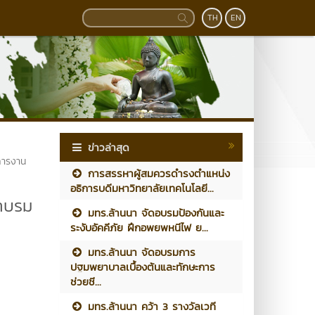
TH
EN
ข่าวล่าสุด
การงาน
การสรรหาผู้สมควรดำรงตำแหน่ง
อธิการบดีมหาวิทยาลัยเทคโนโลยี...
ผาบรม
มทร.ล้านนา จัดอบรมป้องกันและ
ระงับอัคคีภัย ฝึกอพยพหนีไฟ ย...
มทร.ล้านนา จัดอบรมการ
ปฐมพยาบาลเบื้องต้นและทักษะการ
ช่วยชี...
มทร.ล้านนา คว้า 3 รางวัลเวที