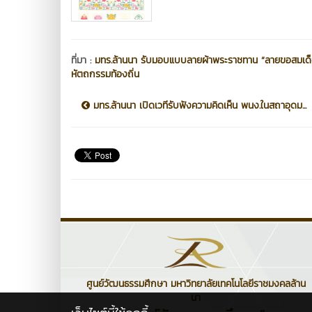
ที่มา :
มทร.ล้านนา รับมอบแบบลายผ้าพระราชทาน “ลายขอสมเด็จฯ
หัตถกรรมท้องถิ่น
มทร.ล้านนา เปิดเวทีรับฟังความคิดเห็น พนง.ในสถาอุดม...
ศูนย์วัฒนธรรมศึกษา มหาวิทยาลัยเทคโนโลยีราชมงคลล้าน
นา