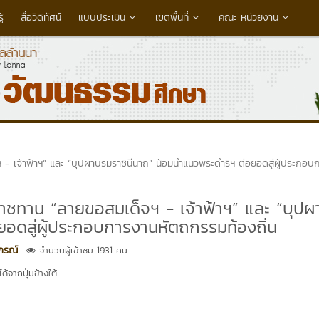
้
สื่อวีดิทัศน์
แบบประเมิน
เขตพื้นที่
คณะ หน่วยงาน
 เจ้าฟ้าฯ” และ “บุปผาบรมราชินีนาถ” น้อมนำแนวพระดำริฯ ต่อยอดสู่ผู้ประกอบ
าชทาน “ลายขอสมเด็จฯ - เจ้าฟ้าฯ” และ “บุป
ยอดสู่ผู้ประกอบการงานหัตถกรรมท้องถิ่น
าภรณ์
จำนวนผู้เข้าชม 1931 คน
้จากปุ่มข้างใต้