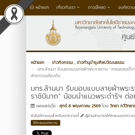
หน้าแรก
เกี่ยวกับเรา
ดาวน์โหลด
องค์ความรู
หน้าแรก
ข่าวกิจกรรม
, ข่าวทำนุบำรุงศิลปวัฒนธรรม
มทร.ล้านนา รับมอบแบบลายผ้าพระราชทาน “ลายขอสมเด็จฯ -
หัตถกรรมท้องถิ่น
มทร.ล้านนา รับมอบแบบลายผ้าพระร
ราชินีนาถ” น้อมนำแนวพระดำริฯ ต่อ
เผยแพร่เมื่อ :
ศุกร์ 8 พฤษภาคม 2569
โดย
วิทยา กวีวิทย
ยังไม่มีคะแนนสำหรับบทความนี้
ผู้อ่านสามารถให้คะแนนบทความได
ให้คะแนนบทความ