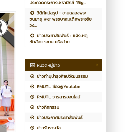
ประกวดกระถางเซรามิกส์ “Big...
วีดิทัศน์สรุป : งานฉลองพระ
ชนมายุ ๙๙ พรรษาสมเด็จพระอริย
วง...
ข่าวประชาสัมพันธ์ : แจ้งเหตุ
ขัดข้อง ระบบเครือข่าย ...
หมวดหมู่ข่าว
ข่าวทำนุบำรุงศิลปวัฒนธรรม
RMUTL ช่อง@Youtube
RMUTL วารสารออนไลน์
ข่าวกิจกรรม
ข่าวประกาศประชาสัมพันธ์
ข่าวรับรางวัล