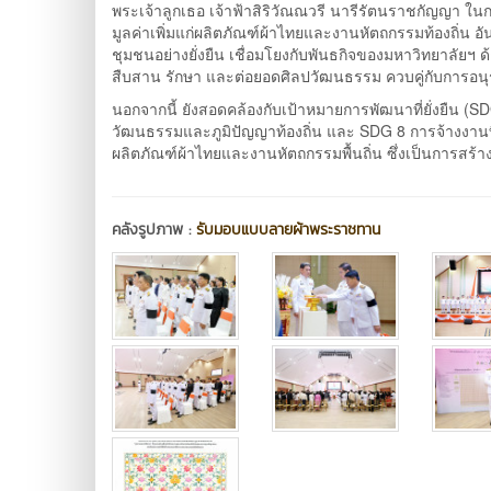
พระเจ้าลูกเธอ เจ้าฟ้าสิริวัณณวรี นารีรัตนราชกัญญา ในก
มูลค่าเพิ่มแก่ผลิตภัณฑ์ผ้าไทยและงานหัตถกรรมท้องถิ่น 
ชุมชนอย่างยั่งยืน เชื่อมโยงกับพันธกิจของมหาวิทยาลั
สืบสาน รักษา และต่อยอดศิลปวัฒนธรรม ควบคู่กับการอนุรั
นอกจากนี้ ยังสอดคล้องกับเป้าหมายการพัฒนาที่ยั่งยืน (
วัฒนธรรมและภูมิปัญญาท้องถิ่น และ SDG 8 การจ้างงานท
ผลิตภัณฑ์ผ้าไทยและงานหัตถกรรมพื้นถิ่น ซึ่งเป็นการส
คลังรูปภาพ :
รับมอบแบบลายผ้าพระราชทาน