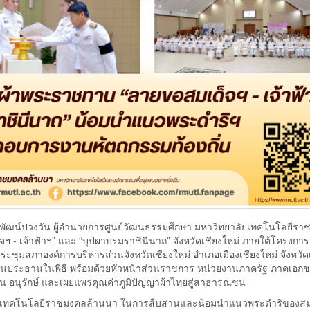
นพัฒน์ปวงวัน ผู้อำนวยการศูนย์วัฒนธรรมศึกษา มหาวิทยาลัยเทคโนโลยีร
- เจ้าฟ้าฯ” และ “บุปผาบรมราชินีนาถ” จังหวัดเชียงใหม่ ภายใต้โครงการ
ชุมสภาองค์การบริหารส่วนจังหวัดเชียงใหม่ อำเภอเมืองเชียงใหม่ จังหวัด
 เป็นประธานในพิธี พร้อมด้วยหัวหน้าส่วนราชการ หน่วยงานภาครัฐ ภาคเอก
สาน อนุรักษ์ และเผยแพร่คุณค่าภูมิปัญญาผ้าไทยสู่สาธารณชน
ลัยเทคโนโลยีราชมงคลล้านนา ในการสืบสานและน้อมนำแนวพระดำริของสม