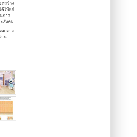
ยอดสร้าง
้ให้แก่
จนการ
ละสังคม
มรดกทาง
ผ่าน