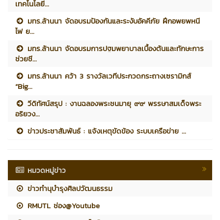
เทคโนโลยี...
มทร.ล้านนา จัดอบรมป้องกันและระงับอัคคีภัย ฝึกอพยพหนี
ไฟ ย...
มทร.ล้านนา จัดอบรมการปฐมพยาบาลเบื้องต้นและทักษะการ
ช่วยชี...
มทร.ล้านนา คว้า 3 รางวัลเวทีประกวดกระถางเซรามิกส์
“Big...
วีดิทัศน์สรุป : งานฉลองพระชนมายุ ๙๙ พรรษาสมเด็จพระ
อริยวง...
ข่าวประชาสัมพันธ์ : แจ้งเหตุขัดข้อง ระบบเครือข่าย ...
หมวดหมู่ข่าว
ข่าวทำนุบำรุงศิลปวัฒนธรรม
RMUTL ช่อง@Youtube