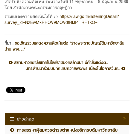
เปิดรับฟังความคิดเห็น ระหว่างวันที่ 11 พฤษภาคม – 9 มิถุนายน 2569
โดย สำนักงานคณะกรรมการกฤษฎีกา
ร่วมแสดงความคิดเห็นได้ที่ >>
https://law.go.th/listeningDetail?
survey_id=NzEwMkRHQV9MQVdfRlJPTlRFTkQ=
ที่มา :
ขอเชิญร่วมแสดงความคิดเห็นต่อ “ร่างพระราชบัญญัติมหาวิทยาลัย
น่าน พ.ศ. ….”
สภามหาวิทยาลัยเทคโนโลยีราชมงคลล้านนา มีคำสั่งแต่งต...
มทร.ล้านนาร่วมบันทึกเทปถวายพระพร เนื่องในโอกาสวันค...
ข่าวล่าสุด
การสรรหาผู้สมควรดำรงตำแหน่งอธิการบดีมหาวิทยาลัย