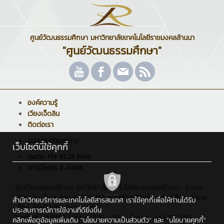
ศูนย์วัฒนธรรมศึกษา มหาวิทยาลัยเทคโนโลยีราชมงคลล้านนา
"ศูนย์วัฒนธรรมศึกษา"
องค์ความรู้
เวียงเจ็ดลิน
ติดต่อเรา
ระบบทะเบียนกลาง
เว็บไซต์นี้ใช้คุกกี้
Radio FM 97.25 MHz
ดาวน์โหลด E-book
ศูนย์วัฒนธรรมศึกษา มหาวิทยาลัยเทคโนโลยีราชมงคลล้านนา : อาคาร
เรียนรวม ชั้น 3 ห้อง รร.307 128 ถนนห้วยแก้ว ตำบลช้างเผือก อำเภอ
สำนักวิทยบริการและเทคโนโลยีสารสนเทศ เราใช้คุกกี้เพื่อให้ท่านได้รับ
เมือง จังหวัดเชียงใหม่ 50300
ประสบการณ์การใช้งานที่ดียิ่งขึ้น
โทรศัพท์ : 0 5392 1444 # 1120 - 1124 , โทรสาร : 0 5321 3183
คลิกเพื่อดูข้อมูลเพิ่มเติม
"นโยบายความเป็นส่วนตัว"
และ
"นโยบายคุกกี้"