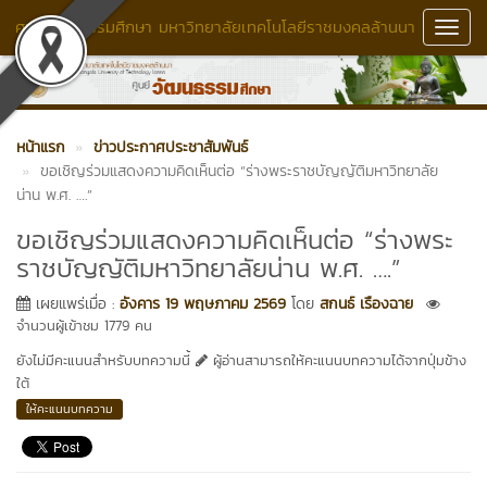
ศูนย์วัฒนธรรมศึกษา มหาวิทยาลัยเทคโนโลยีราชมงคลล้านนา
Toggl
Navig
หน้าแรก
ข่าวประกาศประชาสัมพันธ์
ขอเชิญร่วมแสดงความคิดเห็นต่อ “ร่างพระราชบัญญัติมหาวิทยาลัย
น่าน พ.ศ. ….”
ขอเชิญร่วมแสดงความคิดเห็นต่อ “ร่างพระ
ราชบัญญัติมหาวิทยาลัยน่าน พ.ศ. ….”
เผยแพร่เมื่อ :
อังคาร 19 พฤษภาคม 2569
โดย
สกนธ์ เรืองฉาย
จำนวนผู้เข้าชม 1779 คน
ยังไม่มีคะแนนสำหรับบทความนี้
ผู้อ่านสามารถให้คะแนนบทความได้จากปุ่มข้าง
ใต้
ให้คะแนนบทความ