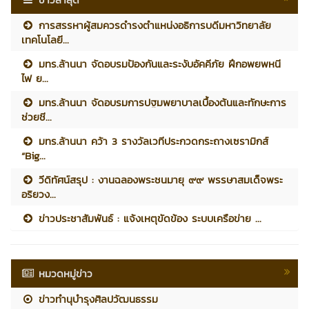
การสรรหาผู้สมควรดำรงตำแหน่งอธิการบดีมหาวิทยาลัย
เทคโนโลยี...
มทร.ล้านนา จัดอบรมป้องกันและระงับอัคคีภัย ฝึกอพยพหนี
ไฟ ย...
มทร.ล้านนา จัดอบรมการปฐมพยาบาลเบื้องต้นและทักษะการ
ช่วยชี...
มทร.ล้านนา คว้า 3 รางวัลเวทีประกวดกระถางเซรามิกส์
“Big...
วีดิทัศน์สรุป : งานฉลองพระชนมายุ ๙๙ พรรษาสมเด็จพระ
อริยวง...
ข่าวประชาสัมพันธ์ : แจ้งเหตุขัดข้อง ระบบเครือข่าย ...
หมวดหมู่ข่าว
ข่าวทำนุบำรุงศิลปวัฒนธรรม