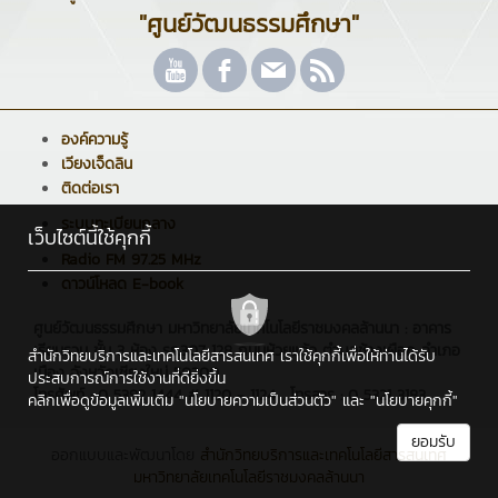
"ศูนย์วัฒนธรรมศึกษา"
องค์ความรู้
เวียงเจ็ดลิน
ติดต่อเรา
ระบบทะเบียนกลาง
เว็บไซต์นี้ใช้คุกกี้
Radio FM 97.25 MHz
ดาวน์โหลด E-book
ศูนย์วัฒนธรรมศึกษา มหาวิทยาลัยเทคโนโลยีราชมงคลล้านนา : อาคาร
เรียนรวม ชั้น 3 ห้อง รร.307 128 ถนนห้วยแก้ว ตำบลช้างเผือก อำเภอ
สำนักวิทยบริการและเทคโนโลยีสารสนเทศ เราใช้คุกกี้เพื่อให้ท่านได้รับ
เมือง จังหวัดเชียงใหม่ 50300
ประสบการณ์การใช้งานที่ดียิ่งขึ้น
โทรศัพท์ : 0 5392 1444 # 1120 - 1124 , โทรสาร : 0 5321 3183
คลิกเพื่อดูข้อมูลเพิ่มเติม
"นโยบายความเป็นส่วนตัว"
และ
"นโยบายคุกกี้"
ยอมรับ
ออกแบบและพัฒนาโดย
สำนักวิทยบริการและเทคโนโลยีสารสนเทศ
มหาวิทยาลัยเทคโนโลยีราชมงคลล้านนา