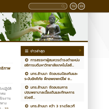
TH
EN
ข่าวล่าสุด
การสรรหาผู้สมควรดำรงตำแหน่ง
อธิการบดีมหาวิทยาลัยเทคโนโลยี...
ิทธิภาพ
มทร.ล้านนา จัดอบรมป้องกันและ
ระงับอัคคีภัย ฝึกอพยพหนีไฟ ย...
มทร.ล้านนา จัดอบรมการ
ฏฺิบัติ
ปฐมพยาบาลเบื้องต้นและทักษะการ
นาคม
ช่วยชี...
เนินงาน
ศทาง
มทร.ล้านนา คว้า 3 รางวัลเวที
>>
จ...