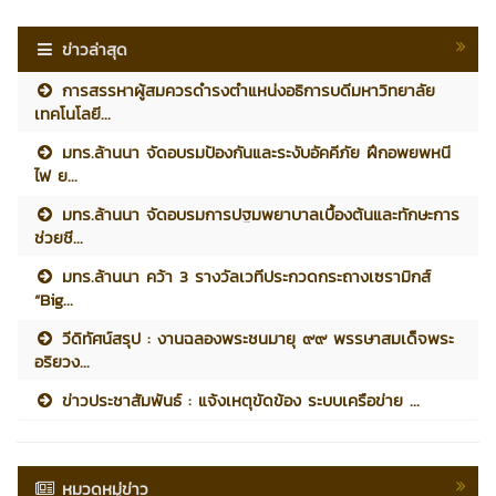
ข่าวล่าสุด
การสรรหาผู้สมควรดำรงตำแหน่งอธิการบดีมหาวิทยาลัย
เทคโนโลยี...
มทร.ล้านนา จัดอบรมป้องกันและระงับอัคคีภัย ฝึกอพยพหนี
ไฟ ย...
มทร.ล้านนา จัดอบรมการปฐมพยาบาลเบื้องต้นและทักษะการ
ช่วยชี...
มทร.ล้านนา คว้า 3 รางวัลเวทีประกวดกระถางเซรามิกส์
“Big...
วีดิทัศน์สรุป : งานฉลองพระชนมายุ ๙๙ พรรษาสมเด็จพระ
อริยวง...
ข่าวประชาสัมพันธ์ : แจ้งเหตุขัดข้อง ระบบเครือข่าย ...
หมวดหมู่ข่าว