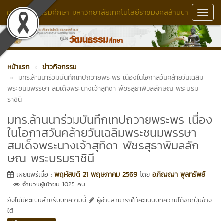
ศูนย์วัฒนธรรมศึกษา มหาวิทยาลัยเทคโนโลยีราชมงคลล้านนา
Toggl
Navig
หน้าแรก
ข่าวกิจกรรม
มทร.ล้านนาร่วมบันทึกเทปถวายพระพร เนื่องในโอกาสวันคล้ายวันเฉลิม
พระชนมพรรษา สมเด็จพระนางเจ้าสุทิดา พัชรสุธาพิมลลักษณ พระบรม
ราชินี
มทร.ล้านนาร่วมบันทึกเทปถวายพระพร เนื่อง
ในโอกาสวันคล้ายวันเฉลิมพระชนมพรรษา
สมเด็จพระนางเจ้าสุทิดา พัชรสุธาพิมลลัก
ษณ พระบรมราชินี
เผยแพร่เมื่อ :
พฤหัสบดี 21 พฤษภาคม 2569
โดย
อภิญญา พูลทรัพย์
จำนวนผู้เข้าชม 1025 คน
ยังไม่มีคะแนนสำหรับบทความนี้
ผู้อ่านสามารถให้คะแนนบทความได้จากปุ่มข้าง
ใต้